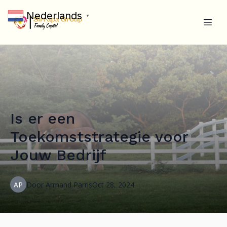
Nederlands
▼
Is er een
Toekomststrategie voor
Jouw Bedrijf
AP
Door
Armand
Parris
Oct 28, 2024