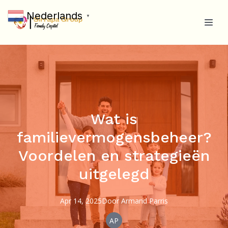
Nederlands
▼
Wat is
familievermogensbeheer?
Voordelen en strategieën
uitgelegd
Apr 14, 2025
Door
Armand
Parris
AP